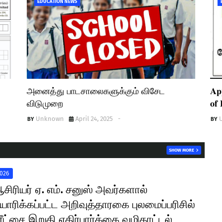
EDUCATION NEWS
அனைத்து பாடசாலைகளுக்கும் விசேட
𝐀𝐩
விடுமுறை
𝐨𝐟 
Unknown
April 24, 2025
-
SHOW MORE
026
சிரியர் ஏ. எம். சனுஸ் அவர்களால்
யாரிக்கப்பட்ட அறிவுத்தாரகை புலமைப்பரிசில்
ரீட்சை இறுதி எதிர்பார்க்கை வழிகாட்டல்