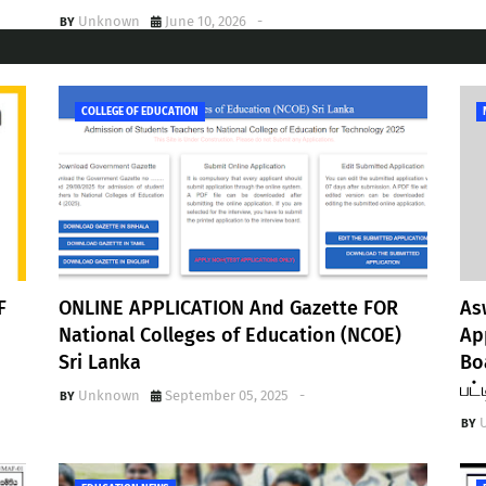
Unknown
June 10, 2026
-
COLLEGE OF EDUCATION
F
ONLINE APPLICATION And Gazette FOR
As
National Colleges of Education (NCOE)
Ap
Sri Lanka
Bo
பட்
Unknown
September 05, 2025
-