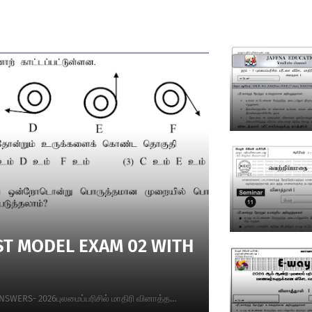
ODEL EXAM 02 WITH
WERS- 2026புலமைப்பரிசில் மாதிரி வினாத்த…