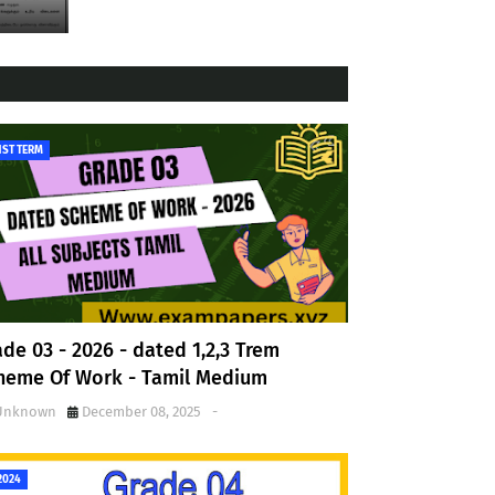
1ST TERM
ade 03 - 2026 - dated 1,2,3 Trem
heme Of Work - Tamil Medium
Unknown
December 08, 2025
-
2024