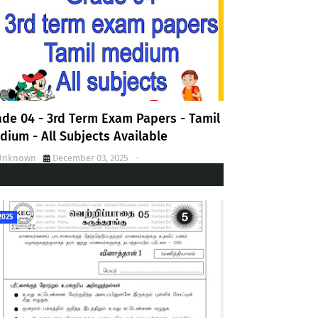
ade 04 - 3rd Term Exam Papers - Tamil
dium - All Subjects Available
Unknown
December 03, 2025
-
2025