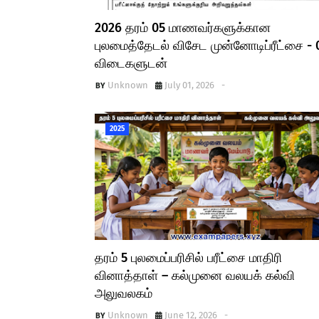
2026 தரம் 05 மாணவர்களுக்கான
புலமைத்தேடல் விசேட முன்னோடிப்ரீட்சை - 
விடைகளுடன்
Unknown
July 01, 2026
-
2025
தரம் 5 புலமைப்பரிசில் பரீட்சை மாதிரி
வினாத்தாள் – கல்முனை வலயக் கல்வி
அலுவலகம்
Unknown
June 12, 2026
-