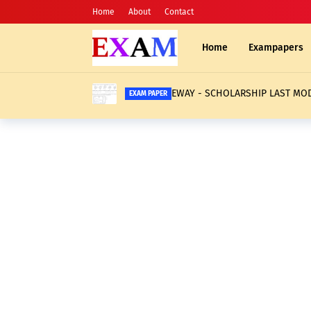
Home
About
Contact
Home
Exampapers
EXAM PAPER