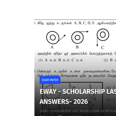
EXAM PAPER
EWAY - SCHOLARSHIP LAST M
ANSWERS- 2026
EWAY - SCHOLARSHIP LAST MODEL EXAM 02 WITH ANS