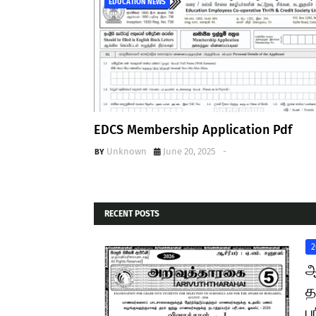
EDUCATION NEWS
EDCS Membership Application Pdf
Unknown
June 20, 2025
-
RECENT POSTS
2
ஆ
த
ப