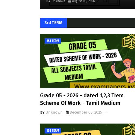
Unknown
August 06, 2026
3rd TERM
1ST TERM
Grade 05 - 2026 - dated 1,2,3 Trem
Scheme Of Work - Tamil Medium
Unknown
December 08, 2025
-
1ST TERM