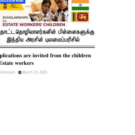
EDUCATION NEWS
𝐥𝐢𝐜𝐚𝐭𝐢𝐨𝐧𝐬 𝐚𝐫𝐞 𝐢𝐧𝐯𝐢𝐭𝐞𝐝 𝐟𝐫𝐨𝐦 𝐭𝐡𝐞 𝐜𝐡𝐢𝐥𝐝𝐫𝐞𝐧
𝐄𝐬𝐭𝐚𝐭𝐞 𝐰𝐨𝐫𝐤𝐞𝐫𝐬
Unknown
March 21, 2025
-