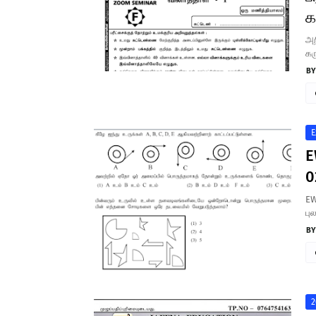
க
அற
கர
E
E
0
EW
பு
2