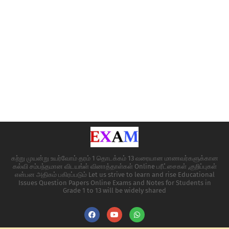
கற்று முயன்று உயர்வோம் தரம் 1 தொடக்கம் 13 வரையான மாணவர்களுக்கான
கல்வி சம்பந்தமான விடயங்ள் வினாத்தாள்கள் Online பரீட்சைகள் ,குறிப்புகள்
என்பன அதிகம் பகிரப்படும் Let us strive to learn and rise Educational
Issues Question Papers Online Exams and Notes for Students in
Grade 1 to 13 will be widely shared