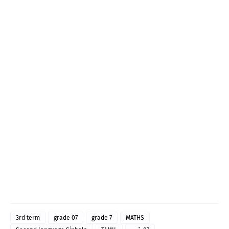
3rd term
grade 07
grade 7
MATHS