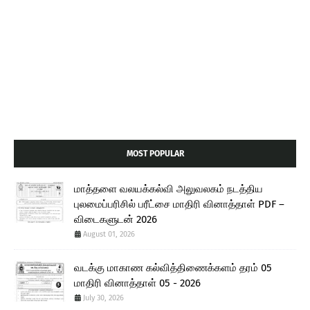
MOST POPULAR
மாத்தளை வலயக்கல்வி அலுவலகம் நடத்திய
புலமைப்பரிசில் பரீட்சை மாதிரி வினாத்தாள் PDF –
விடைகளுடன் 2026
August 01, 2026
வடக்கு மாகாண கல்வித்திணைக்களம் தரம் 05
மாதிரி வினாத்தாள் 05 - 2026
July 30, 2026