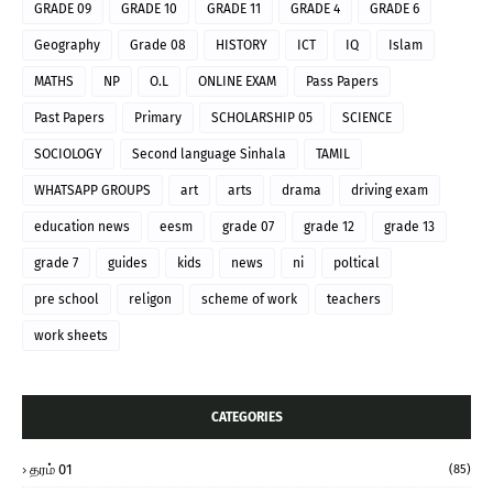
GRADE 09
GRADE 10
GRADE 11
GRADE 4
GRADE 6
Geography
Grade 08
HISTORY
ICT
IQ
Islam
MATHS
NP
O.L
ONLINE EXAM
Pass Papers
Past Papers
Primary
SCHOLARSHIP 05
SCIENCE
SOCIOLOGY
Second language Sinhala
TAMIL
WHATSAPP GROUPS
art
arts
drama
driving exam
education news
eesm
grade 07
grade 12
grade 13
grade 7
guides
kids
news
ni
poltical
pre school
religon
scheme of work
teachers
work sheets
CATEGORIES
தரம் 01
(85)