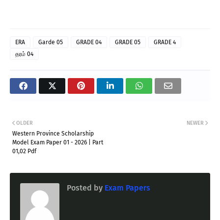
ERA
Garde 05
GRADE 04
GRADE 05
GRADE 4
தரம் 04
OLDER
NEWER
Western Province Scholarship
Model Exam Paper 01 - 2026 | Part
01,02 Pdf
Posted by
Exam Papers