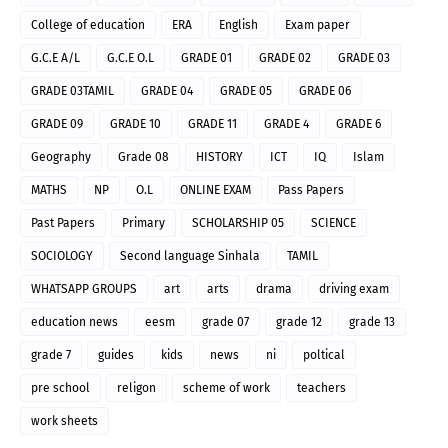
College of education
ERA
English
Exam paper
G.C.E A/L
G.C.E O.L
GRADE 01
GRADE 02
GRADE 03
GRADE 03TAMIL
GRADE 04
GRADE 05
GRADE 06
GRADE 09
GRADE 10
GRADE 11
GRADE 4
GRADE 6
Geography
Grade 08
HISTORY
ICT
IQ
Islam
MATHS
NP
O.L
ONLINE EXAM
Pass Papers
Past Papers
Primary
SCHOLARSHIP 05
SCIENCE
SOCIOLOGY
Second language Sinhala
TAMIL
WHATSAPP GROUPS
art
arts
drama
driving exam
education news
eesm
grade 07
grade 12
grade 13
grade 7
guides
kids
news
ni
poltical
pre school
religon
scheme of work
teachers
work sheets