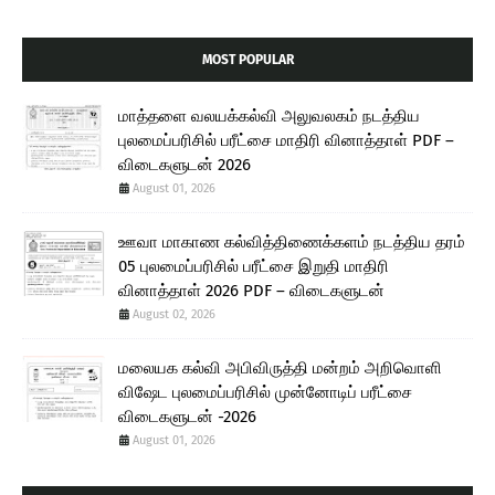
MOST POPULAR
மாத்தளை வலயக்கல்வி அலுவலகம் நடத்திய
புலமைப்பரிசில் பரீட்சை மாதிரி வினாத்தாள் PDF –
விடைகளுடன் 2026
August 01, 2026
ஊவா மாகாண கல்வித்திணைக்களம் நடத்திய தரம்
05 புலமைப்பரிசில் பரீட்சை இறுதி மாதிரி
வினாத்தாள் 2026 PDF – விடைகளுடன்
August 02, 2026
மலையக கல்வி அபிவிருத்தி மன்றம் அறிவொளி
விஷேட புலமைப்பரிசில் முன்னோடிப் பரீட்சை
விடைகளுடன் -2026
August 01, 2026