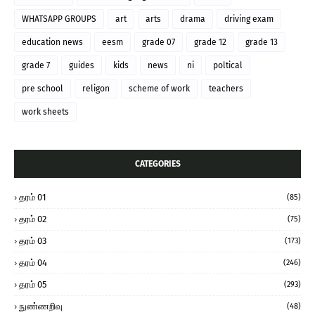
WHATSAPP GROUPS
art
arts
drama
driving exam
education news
eesm
grade 07
grade 12
grade 13
grade 7
guides
kids
news
ni
poltical
pre school
religon
scheme of work
teachers
work sheets
CATEGORIES
தரம் 01
(85)
தரம் 02
(75)
தரம் 03
(173)
தரம் 04
(246)
தரம் 05
(293)
நுண்ணறிவு
(48)