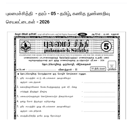
புலமைச்சித்தி - தரம் - 05 - தமிழ், கணித நுண்ணறிவு
செயலட்டைகள் - 2026