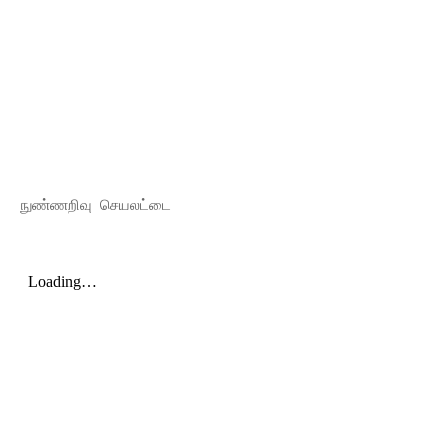
நுண்ணறிவு செயலட்டை