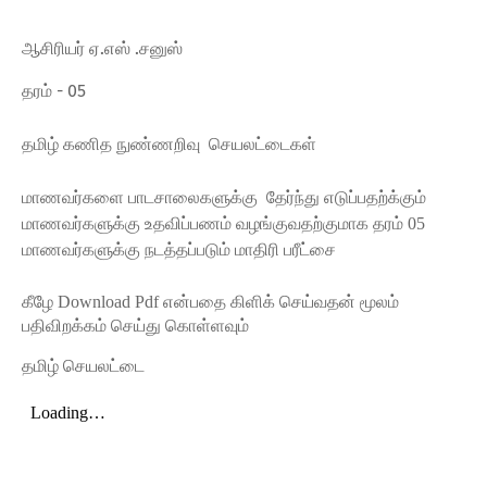
ஆசிரியர் ஏ.எஸ் .சனுஸ்
தரம் - 05
தமிழ் கணித நுண்ணறிவு செயலட்டைகள்
மாணவர்களை பாடசாலைகளுக்கு தேர்ந்து எடுப்பதற்க்கும்
மாணவர்களுக்கு உதவிப்பணம் வழங்குவதற்குமாக தரம் 05
மாணவர்களுக்கு நடத்தப்படும் மாதிரி பரீட்சை
கீழே Download Pdf என்பதை கிளிக் செய்வதன்‌ மூலம்
பதிவிறக்கம் செய்து கொள்ளவும்
தமிழ் செயலட்டை