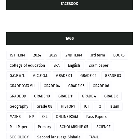
FACEBOOK
TAGS
1ST TERM
2024
2025
2ND TERM
3rd term
BOOKS
College of education
ERA
English
Exam paper
G.C.E A/L
G.C.E O.L
GRADE 01
GRADE 02
GRADE 03
GRADE 03TAMIL
GRADE 04
GRADE 05
GRADE 06
GRADE 09
GRADE 10
GRADE 11
GRADE 4
GRADE 6
Geography
Grade 08
HISTORY
ICT
IQ
Islam
MATHS
NP
O.L
ONLINE EXAM
Pass Papers
Past Papers
Primary
SCHOLARSHIP 05
SCIENCE
SOCIOLOGY
Second language Sinhala
TAMIL