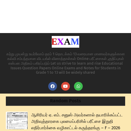
கற்று முயன்று உயர்வோம் தரம் 1 தொடக்கம் 13 வரையான மாணவர்களுக்கான
கல்வி சம்பந்தமான விடயங்ள் வினாத்தாள்கள் Online பரீட்சைகள் ,குறிப்புகள்
என்பன அதிகம் பகிரப்படும் Let us strive to learn and rise Educational
Issues Question Papers Online Exams and Notes for Students in
Grade 1 to 13 will be widely shared
Random Posts
ஆசிரியர் ஏ. எம். சனுஸ் அவர்களால் தயாரிக்கப்பட்ட
அறிவுத்தாரகை புலமைப்பரிசில் பரீட்சை இறுதி
எதிர்பார்க்கை வழிகாட்டல் கருத்தரங்கு – F – 2026