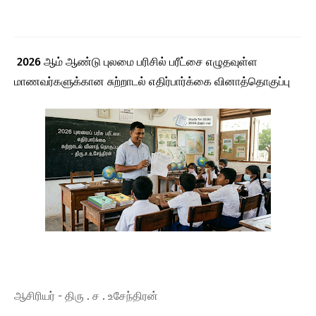
2026 ஆம் ஆண்டு புலமை பரிசில் பரீட்சை எழுதவுள்ள
மாணவர்களுக்கான சுற்றாடல் எதிர்பார்க்கை வினாத்தொகுப்பு
ஆசிரியர் - திரு . ச . உசேந்திரன்