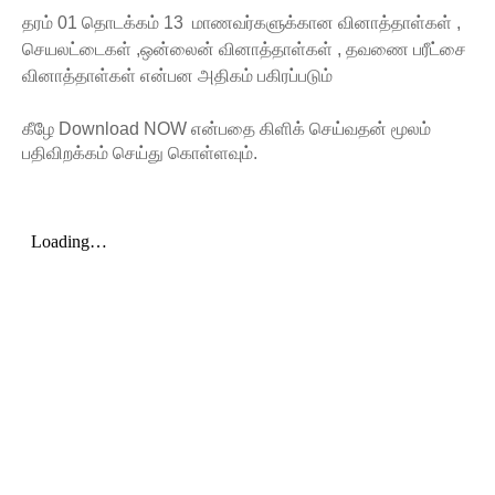
தரம் 01 தொடக்கம் 13 மாணவர்களுக்கான வினாத்தாள்கள் ,
செயலட்டைகள் ,ஒன்லைன் வினாத்தாள்கள் , தவணை பரீட்சை
வினாத்தாள்கள் என்பன அதிகம் பகிரப்படும்
கீழே Download NOW என்பதை கிளிக் செய்வதன்‌ மூலம்
பதிவிறக்கம் செய்து கொள்ளவும்.