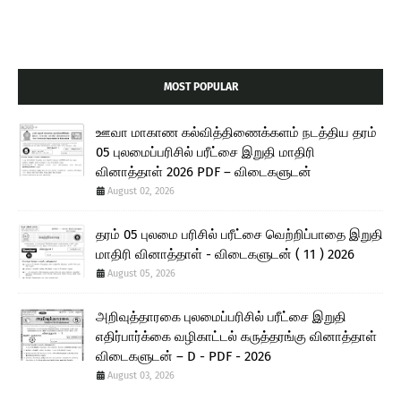
MOST POPULAR
ஊவா மாகாண கல்வித்திணைக்களம் நடத்திய தரம்
05 புலமைப்பரிசில் பரீட்சை இறுதி மாதிரி
வினாத்தாள் 2026 PDF – விடைகளுடன்
August 02, 2026
தரம் 05 புலமை பரிசில் பரீட்சை வெற்றிப்பாதை இறுதி
மாதிரி வினாத்தாள் - விடைகளுடன் ( 11 ) 2026
August 05, 2026
அறிவுத்தாரகை புலமைப்பரிசில் பரீட்சை இறுதி
எதிர்பார்க்கை வழிகாட்டல் கருத்தரங்கு வினாத்தாள்
விடைகளுடன் – D - PDF - 2026
August 03, 2026