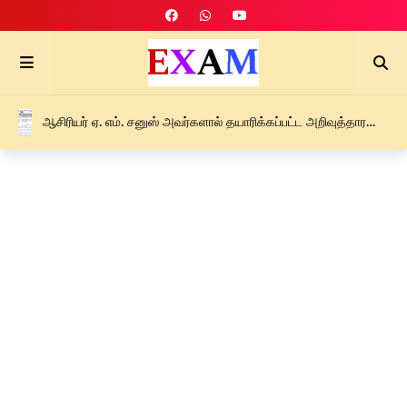
ஆசிரியர் ஏ. எம். சனுஸ் அவர்களால் தயாரிக்கப்பட்ட அறிவுத்தாரகை
புலமைப்பரிசில் பரீட்சை இறுதி எதிர்பார்க்கை வழிகாட்டல்
கருத்தரங்கு – F – 2026 PDF