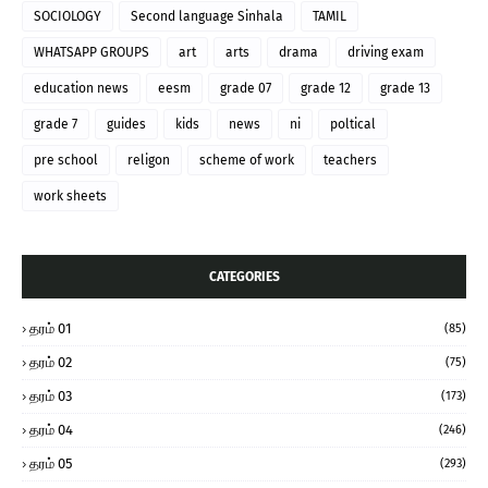
SOCIOLOGY
Second language Sinhala
TAMIL
WHATSAPP GROUPS
art
arts
drama
driving exam
education news
eesm
grade 07
grade 12
grade 13
grade 7
guides
kids
news
ni
poltical
pre school
religon
scheme of work
teachers
work sheets
CATEGORIES
தரம் 01
(85)
தரம் 02
(75)
தரம் 03
(173)
தரம் 04
(246)
தரம் 05
(293)