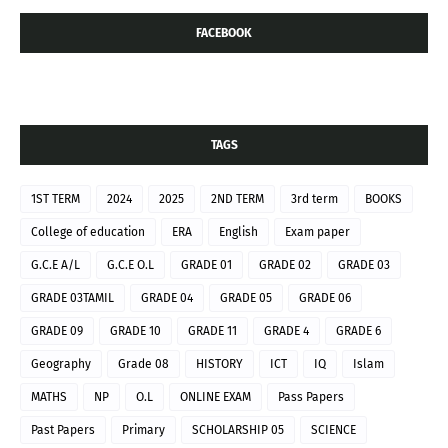
FACEBOOK
TAGS
1ST TERM
2024
2025
2ND TERM
3rd term
BOOKS
College of education
ERA
English
Exam paper
G.C.E A/L
G.C.E O.L
GRADE 01
GRADE 02
GRADE 03
GRADE 03TAMIL
GRADE 04
GRADE 05
GRADE 06
GRADE 09
GRADE 10
GRADE 11
GRADE 4
GRADE 6
Geography
Grade 08
HISTORY
ICT
IQ
Islam
MATHS
NP
O.L
ONLINE EXAM
Pass Papers
Past Papers
Primary
SCHOLARSHIP 05
SCIENCE