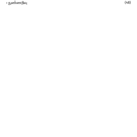
நுண்ணறிவு
(48)